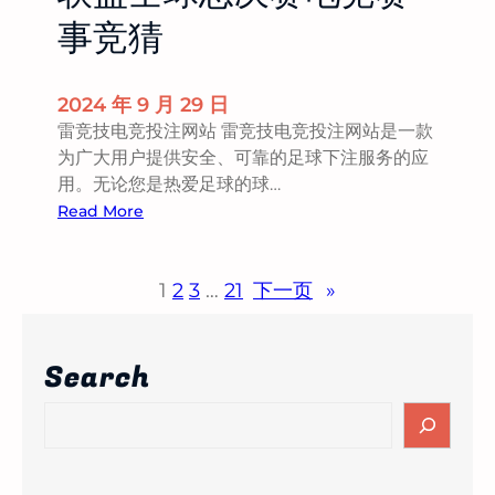
赛
事竞猜
电
竞
赛
2024 年 9 月 29 日
事
雷竞技电竞投注网站 雷竞技电竞投注网站是一款
竞
为广大用户提供安全、可靠的足球下注服务的应
猜
用。无论您是热爱足球的球…
：
Read More
S
1
1
2
3
…
21
下一页
»
4
开
盘
Search
网
站
S
_
e
S
a
1
r