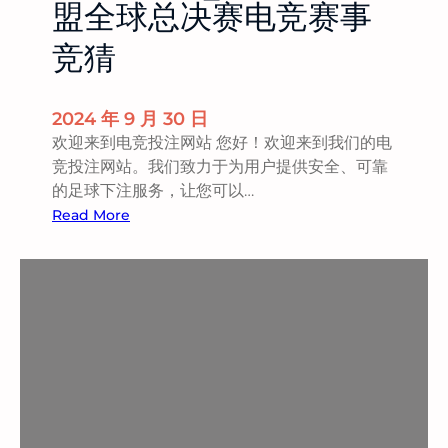
盟全球总决赛电竞赛事
联
盟
竞猜
全
球
总
2024 年 9 月 30 日
决
欢迎来到电竞投注网站 您好！欢迎来到我们的电
赛
竞投注网站。我们致力于为用户提供安全、可靠
电
的足球下注服务，让您可以…
竞
：
Read More
赛
S
事
1
竞
4
猜
赔
率
表
_
S
1