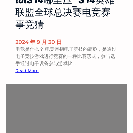
lolS14哪里压_S14英雄
雄
联盟全球总决赛电竞赛
联
盟
事竞猜
全
球
总
2024 年 9 月 30 日
决
电竞是什么？ 电竞是指电子竞技的简称，是通过
赛
电子竞技游戏进行竞赛的一种比赛形式，参与选
电
手通过电子设备参与游戏比…
竞
：
Read More
赛
l
事
o
竞
l
猜
S
1
4
哪
里