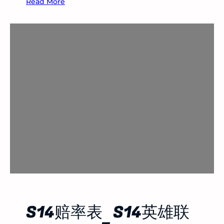
：
Read More
猜
英
雄
联
盟
投
注
中
奖
是
真
的
吗
_
S
1
4
英
S14赔率表_S14英雄联
雄