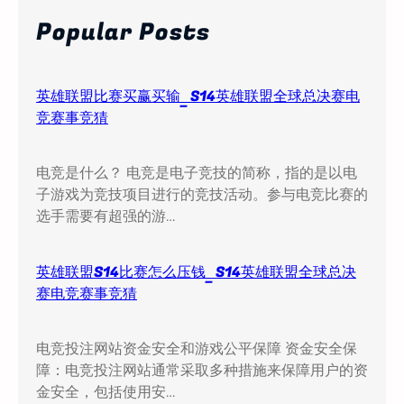
4
c
Popular Posts
英
h
雄
联
盟
英雄联盟比赛买赢买输_S14英雄联盟全球总决赛电
全
竞赛事竞猜
球
总
电竞是什么？ 电竞是电子竞技的简称，指的是以电
决
子游戏为竞技项目进行的竞技活动。参与电竞比赛的
赛
选手需要有超强的游…
电
竞
赛
英雄联盟S14比赛怎么压钱_S14英雄联盟全球总决
事
赛电竞赛事竞猜
竞
猜
电竞投注网站资金安全和游戏公平保障 资金安全保
障：电竞投注网站通常采取多种措施来保障用户的资
金安全，包括使用安…