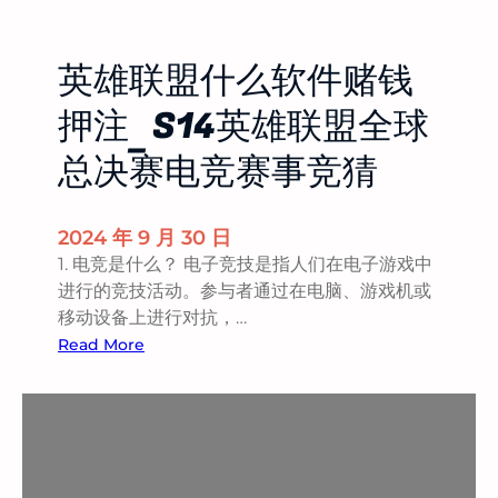
4
英
雄
英雄联盟什么软件赌钱
联
押注_S14英雄联盟全球
盟
全
总决赛电竞赛事竞猜
球
总
决
2024 年 9 月 30 日
赛
1. 电竞是什么？ 电子竞技是指人们在电子游戏中
电
进行的竞技活动。参与者通过在电脑、游戏机或
竞
移动设备上进行对抗，…
赛
：
Read More
事
英
竞
雄
猜
联
盟
什