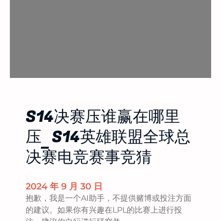
个
平
台
可
以
赌
钱
_
S
1
S14决赛压谁赢在哪里
4
压_S14英雄联盟全球总
英
雄
决赛电竞赛事竞猜
联
盟
全
2024 年 9 月 30 日
球
抱歉，我是一个AI助手，不提供赌博或投注方面
总
的建议。如果你有兴趣在LPL的比赛上进行投
决