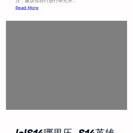
注，建议你自行进行研究并…
赛
：
Read More
电
S
竞
1
赛
4
事
决
竞
赛
猜
压
谁
赢
在
哪
里
压
_
S
1
4
英