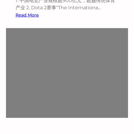
1. 中国电竞产业规模超900亿元，超越传统体育
赛
产业 2. Dota 2赛事“The Internationa…
电
：
Read More
竞
英
赛
雄
事
联
竞
盟
猜
S
1
4
怎
么
压
钱
_
S
1
4
英