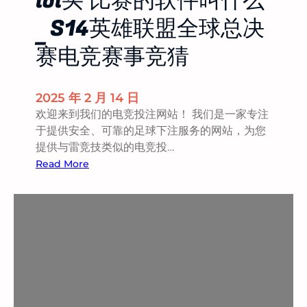
lol买 比赛的软件叫什么
总
_S14英雄联盟全球总决
决
赛
赛电竞赛事竞猜
电
竞
赛
2025 年 2 月 14 日
事
欢迎来到我们的电竞投注网站！ 我们是一家专注
竞
于提供安全、可靠的足球下注服务的网站，为您
猜
提供与雷竞技类似的电竞投…
：
Read More
l
o
l
买
比
赛
的
软