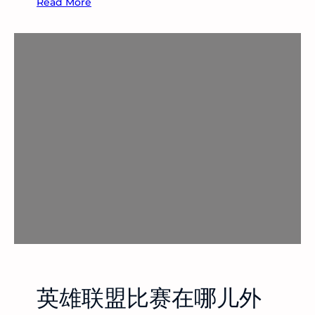
：
Read More
赛
英
事
雄
竞
联
猜
盟
a
p
p
_
S
1
4
英
雄
联
盟
全
球
英雄联盟比赛在哪儿外
总