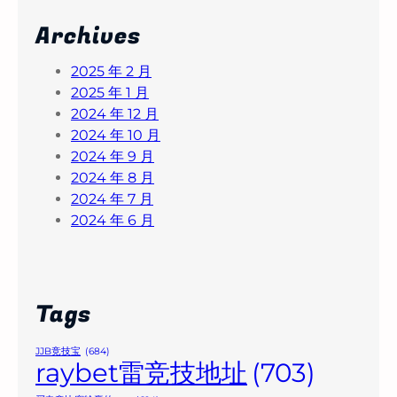
Archives
2025 年 2 月
2025 年 1 月
2024 年 12 月
2024 年 10 月
2024 年 9 月
2024 年 8 月
2024 年 7 月
2024 年 6 月
Tags
JJB竞技宝
(684)
raybet雷竞技地址
(703)