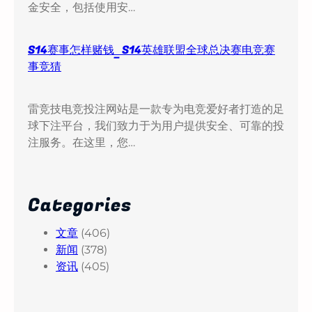
金安全，包括使用安…
竞
猜
S14赛事怎样赌钱_S14英雄联盟全球总决赛电竞赛
事竞猜
雷竞技电竞投注网站是一款专为电竞爱好者打造的足
球下注平台，我们致力于为用户提供安全、可靠的投
注服务。在这里，您…
Categories
文章
(406)
新闻
(378)
资讯
(405)