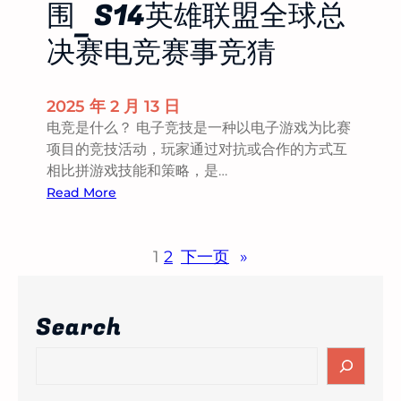
围_S14英雄联盟全球总
决
赛
决赛电竞赛事竞猜
电
竞
赛
2025 年 2 月 13 日
事
电竞是什么？ 电子竞技是一种以电子游戏为比赛
竞
项目的竞技活动，玩家通过对抗或合作的方式互
猜
相比拼游戏技能和策略，是…
：
Read More
英
雄
1
2
下一页
»
联
盟
比
Search
赛
在
S
哪
e
儿
a