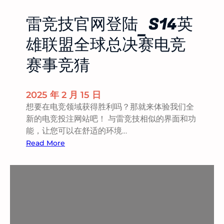
联
盟
雷竞技官网登陆_S14英
全
雄联盟全球总决赛电竞
球
总
赛事竞猜
决
赛
电
2025 年 2 月 15 日
竞
想要在电竞领域获得胜利吗？那就来体验我们全
赛
新的电竞投注网站吧！ 与雷竞技相似的界面和功
事
能，让您可以在舒适的环境…
竞
：
Read More
猜
雷
竞
技
官
网
登