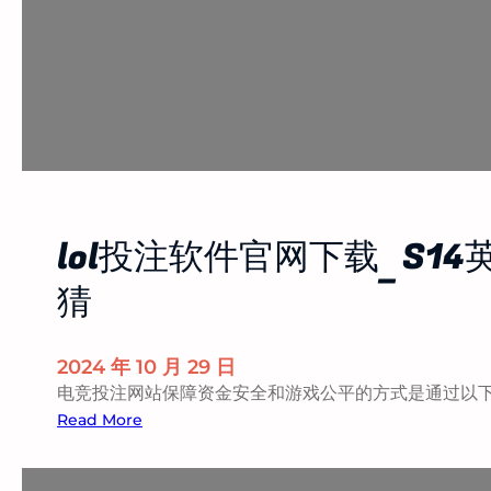
_
S
1
4
英
雄
联
盟
全
球
lol投注软件官网下载_S1
总
猜
决
赛
电
2024 年 10 月 29 日
竞
电竞投注网站保障资金安全和游戏公平的方式是通过以下措施
赛
：
Read More
事
l
竞
o
猜