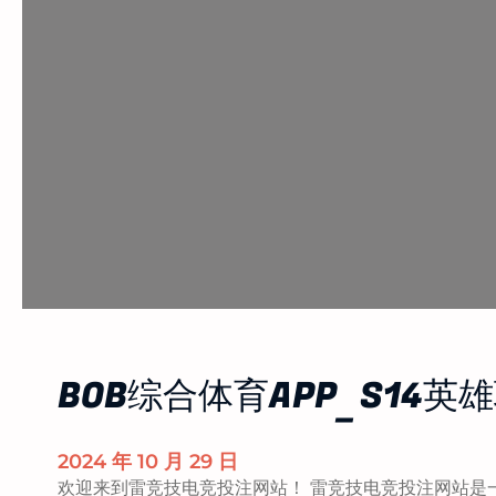
l
投
注
软
件
官
网
下
载
_
S
1
4
英
雄
BOB综合体育APP_S14
联
盟
全
2024 年 10 月 29 日
球
欢迎来到雷竞技电竞投注网站！ 雷竞技电竞投注网站是