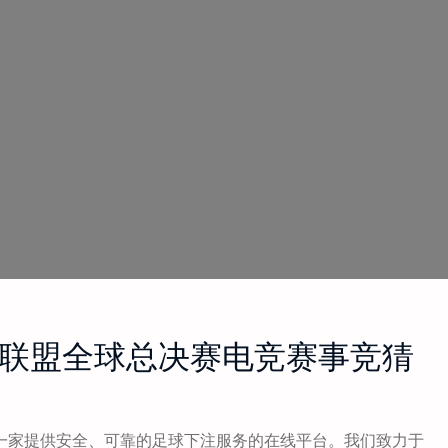
英雄联盟全球总决赛电竞赛事竞猜
一家提供安全、可靠的足球下注服务的在线平台。我们致力于