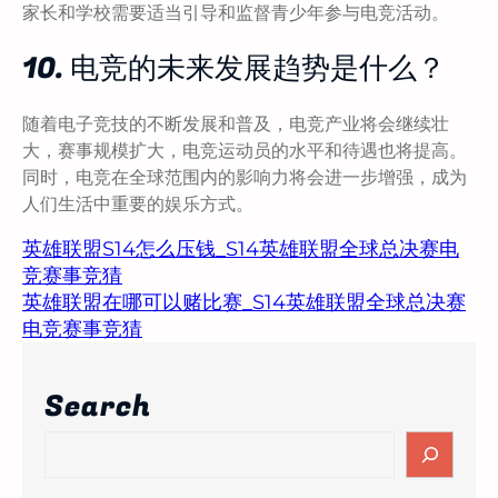
家长和学校需要适当引导和监督青少年参与电竞活动。
10. 电竞的未来发展趋势是什么？
随着电子竞技的不断发展和普及，电竞产业将会继续壮
大，赛事规模扩大，电竞运动员的水平和待遇也将提高。
同时，电竞在全球范围内的影响力将会进一步增强，成为
人们生活中重要的娱乐方式。
英雄联盟S14怎么压钱_S14英雄联盟全球总决赛电
竞赛事竞猜
英雄联盟在哪可以赌比赛_S14英雄联盟全球总决赛
电竞赛事竞猜
Search
S
e
a