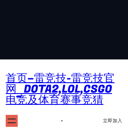
首页–雷竞技-雷竞技官
网_DOTA2,LOL,CSGO
电竞及体育赛事竞猜
立即加入