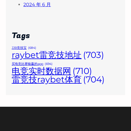
2024 年 6 月
Tags
JJB竞技宝
(684)
raybet雷竞技地址
(703)
买电竞比赛输赢的app
(694)
电竞实时数据网
(710)
雷竞技raybet体育
(704)