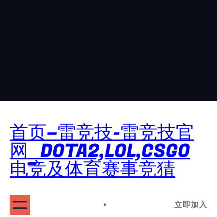
首页–雷竞技-雷竞技官
网_DOTA2,LOL,CSGO
电竞及体育赛事竞猜
立即加入