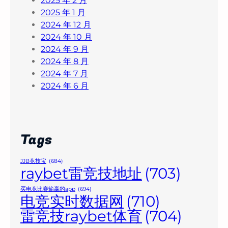
2025 年 2 月
2025 年 1 月
2024 年 12 月
2024 年 10 月
2024 年 9 月
2024 年 8 月
2024 年 7 月
2024 年 6 月
Tags
JJB竞技宝
(684)
raybet雷竞技地址
(703)
买电竞比赛输赢的app
(694)
电竞实时数据网
(710)
雷竞技raybet体育
(704)