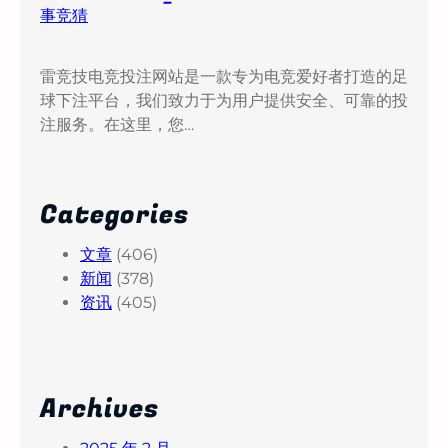
事竞猜
雷竞技电竞投注网站是一款专为电竞爱好者打造的足
球下注平台，我们致力于为用户提供安全、可靠的投
注服务。在这里，您…
Categories
文章
(406)
新闻
(378)
资讯
(405)
Archives