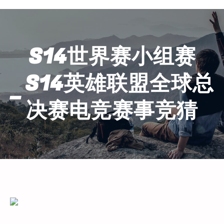
S14世界赛小组赛
_S14英雄联盟全球总
决赛电竞赛事竞猜