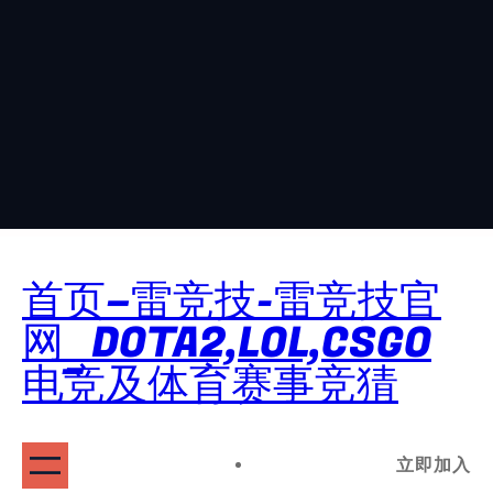
首页–雷竞技-雷竞技官
网_DOTA2,LOL,CSGO
电竞及体育赛事竞猜
立即加入