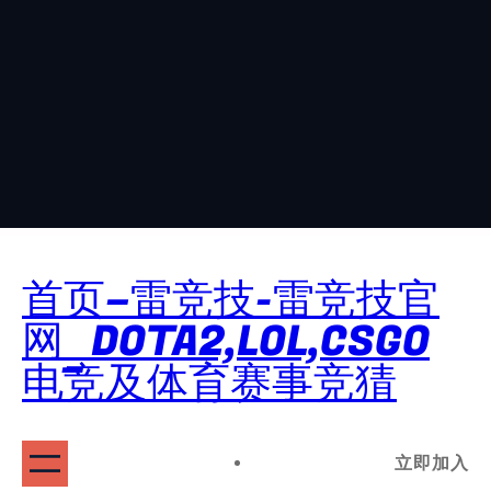
首页–雷竞技-雷竞技官
网_DOTA2,LOL,CSGO
电竞及体育赛事竞猜
立即加入