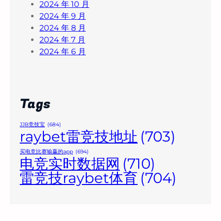
2024 年 10 月
2024 年 9 月
2024 年 8 月
2024 年 7 月
2024 年 6 月
Tags
JJB竞技宝
(684)
raybet雷竞技地址
(703)
买电竞比赛输赢的app
(694)
电竞实时数据网
(710)
雷竞技raybet体育
(704)