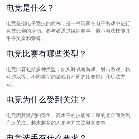
电竞是什么？
电竞是指电子竞技的简称，是一种玩家在电子游戏中进行
竞技比赛的活动。参与者通过组织赛事，展示游戏技能并
争夺奖金和荣誉。
电竞比赛有哪些类型？
电竞比赛包括多种类型，如实时战略游戏、射击游戏、格
斗游戏等。不同类型的游戏有不同的比赛规则和玩法方
式。
电竞为什么受到关注？
电竞因其激烈的竞争、高水平的技能和丰厚的奖金而受到
广泛关注。越来越多的人参与并关注电竞赛事。
电竞选手有什么要求？