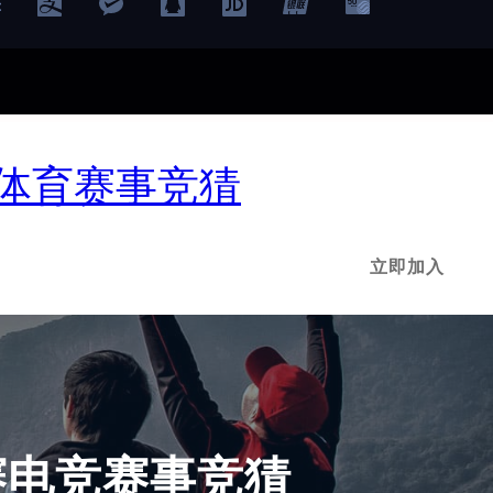
竞及体育赛事竞猜
立即加入
赛电竞赛事竞猜