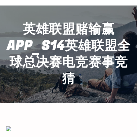
英雄联盟赌输赢
APP_S14英雄联盟全
球总决赛电竞赛事竞
猜