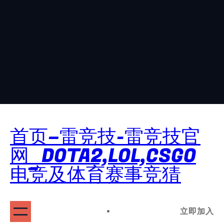
首页–雷竞技-雷竞技官
网_DOTA2,LOL,CSGO
电竞及体育赛事竞猜
立即加入