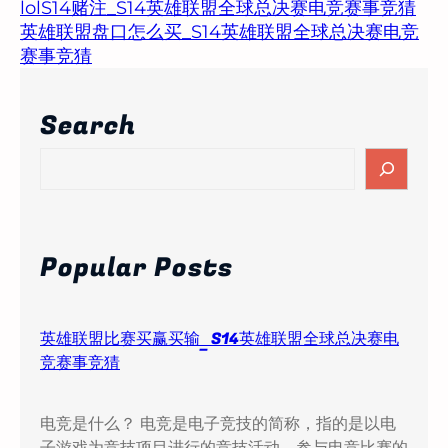
lolS14赌注_S14英雄联盟全球总决赛电竞赛事竞猜
英雄联盟盘口怎么买_S14英雄联盟全球总决赛电竞
赛事竞猜
Search
S
e
a
r
c
Popular Posts
h
英雄联盟比赛买赢买输_S14英雄联盟全球总决赛电
竞赛事竞猜
电竞是什么？ 电竞是电子竞技的简称，指的是以电
子游戏为竞技项目进行的竞技活动。参与电竞比赛的