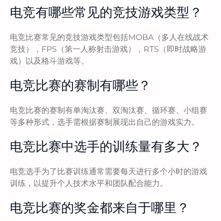
电竞有哪些常见的竞技游戏类型？
电竞比赛常见的竞技游戏类型包括MOBA（多人在线战术
竞技），FPS（第一人称射击游戏），RTS（即时战略游
戏）以及格斗游戏等。
电竞比赛的赛制有哪些？
电竞比赛的赛制有单淘汰赛、双淘汰赛、循环赛、小组赛
等多种形式，选手需根据赛制展现出自己的游戏实力。
电竞比赛中选手的训练量有多大？
电竞选手为了比赛训练通常需要每天进行多个小时的游戏
训练，以提升个人技术水平和团队配合能力。
电竞比赛的奖金都来自于哪里？