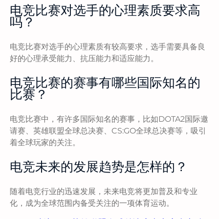
电竞比赛对选手的心理素质要求高
吗？
电竞比赛对选手的心理素质有较高要求，选手需要具备良
好的心理承受能力、抗压能力和适应能力。
电竞比赛的赛事有哪些国际知名的
比赛？
电竞比赛中，有许多国际知名的赛事，比如DOTA2国际邀
请赛、英雄联盟全球总决赛、CS:GO全球总决赛等，吸引
着全球玩家的关注。
电竞未来的发展趋势是怎样的？
随着电竞行业的迅速发展，未来电竞将更加普及和专业
化，成为全球范围内备受关注的一项体育运动。