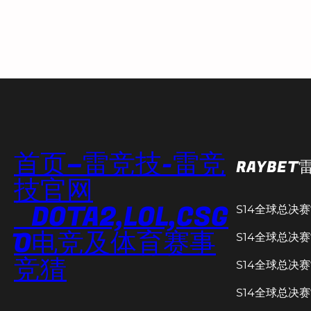
首页–雷竞技-雷竞
RAYBE
技官网
_DOTA2,LOL,CSG
S14全球总决赛
O电竞及体育赛事
S14全球总决
竞猜
S14全球总决
S14全球总决