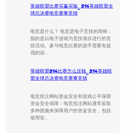
英雄联盟比赛买赢买输_S14英雄联盟全
球总决赛电竞赛事竞猜
电竞是什么？ 电竞是电子竞技的简称，
指的是以电子游戏为竞技项目进行的竞
技活动。参与电竞比赛的选手需要有超
强的游…
英雄联盟S14比赛怎么压钱_S14英雄联
盟全球总决赛电竞赛事竞猜
电竞投注网站资金安全和游戏公平保障
资金安全保障：电竞投注网站通常采取
多种措施来保障用户的资金安全，包括
使用安…