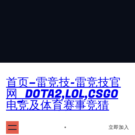
首页–雷竞技-雷竞技官
网_DOTA2,LOL,CSGO
电竞及体育赛事竞猜
立即加入