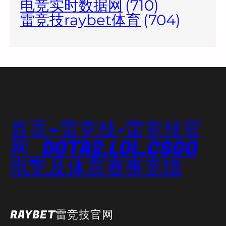
电竞实时数据网
(710)
雷竞技raybet体育
(704)
首页–雷竞技-雷竞技官
网_DOTA2,LOL,CSGO
电竞及体育赛事竞猜
RAYBET雷竞技官网