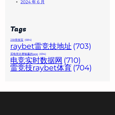
2024 年 6 月
Tags
JJB竞技宝
(684)
raybet雷竞技地址
(703)
买电竞比赛输赢的app
(694)
电竞实时数据网
(710)
雷竞技raybet体育
(704)