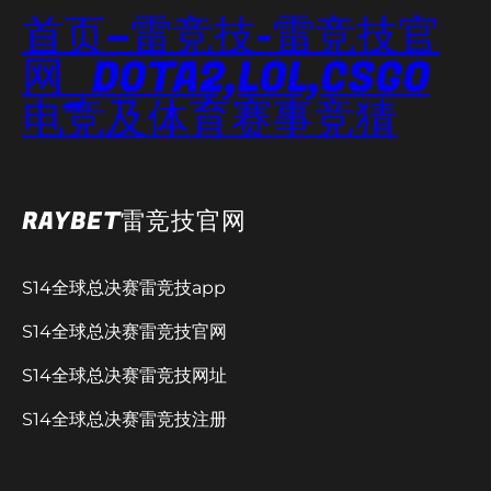
首页–雷竞技-雷竞技官
网_DOTA2,LOL,CSGO
电竞及体育赛事竞猜
RAYBET雷竞技官网
S14全球总决赛雷竞技app
S14全球总决赛雷竞技官网
S14全球总决赛雷竞技网址
S14全球总决赛雷竞技注册