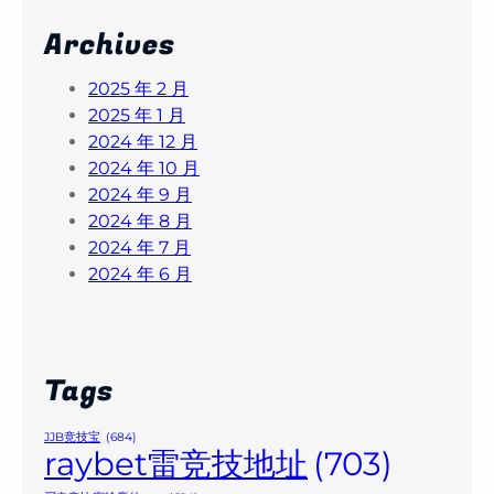
Archives
2025 年 2 月
2025 年 1 月
2024 年 12 月
2024 年 10 月
2024 年 9 月
2024 年 8 月
2024 年 7 月
2024 年 6 月
Tags
JJB竞技宝
(684)
raybet雷竞技地址
(703)