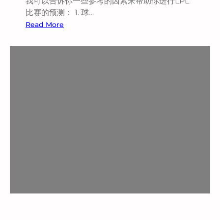
我可以告诉你一些参考的因素来帮助你进行LPL
赛
比赛的预测： 1. 球…
事
：
Read More
竞
英
猜
雄
联
盟
盘
口
_
S
1
4
英
雄
联
盟
全
球