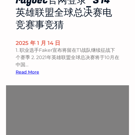
raybet官网登录_S14
赛
英雄联盟全球总决赛电
电
竞
竞赛事竞猜
赛
事
竞
2025 年 1 月 14 日
猜
1. 职业选手Faker宣布将留在T1战队继续征战下
个赛季 2. 2021年英雄联盟全球总决赛将于10月在
中国…
：
Read More
r
a
y
b
e
t
官
网