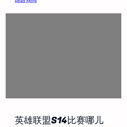
：
Read More
竞
雷
猜
竞
技
是
合
法
的
吗
_
S
1
4
英
雄
联
盟
全
英雄联盟S14比赛哪儿
球