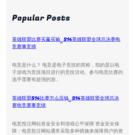
哪
r
儿
c
Popular Posts
买
h
胜
负
_
英雄联盟比赛买赢买输_S14英雄联盟全球总决赛电
S
竞赛事竞猜
1
4
电竞是什么？ 电竞是电子竞技的简称，指的是以电
英
子游戏为竞技项目进行的竞技活动。参与电竞比赛的
雄
选手需要有超强的游…
联
盟
全
英雄联盟S14比赛怎么压钱_S14英雄联盟全球总决
球
赛电竞赛事竞猜
总
决
电竞投注网站资金安全和游戏公平保障 资金安全保
赛
障：电竞投注网站通常采取多种措施来保障用户的资
电