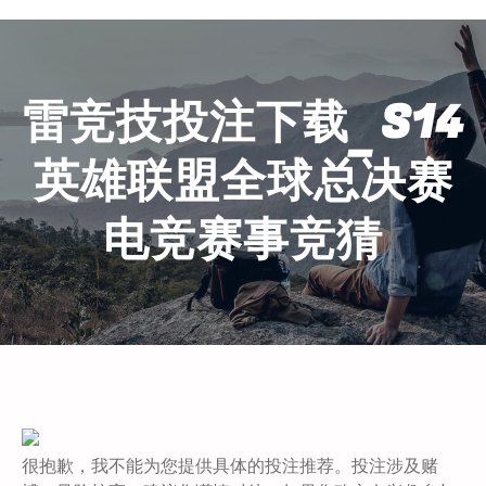
雷竞技投注下载_S14
英雄联盟全球总决赛
电竞赛事竞猜
很抱歉，我不能为您提供具体的投注推荐。投注涉及赌