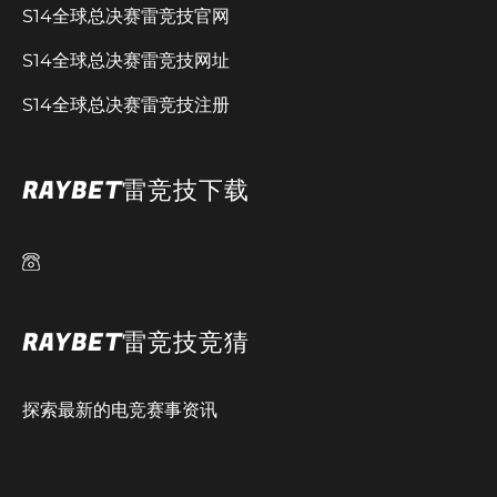
S14全球总决赛雷竞技官网
S14全球总决赛雷竞技网址
S14全球总决赛雷竞技注册
RAYBET雷竞技下载
RAYBET雷竞技竞猜
探索最新的电竞赛事资讯