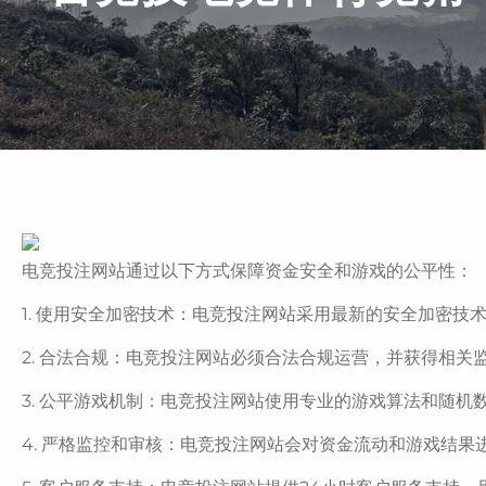
电竞投注网站通过以下方式保障资金安全和游戏的公平性：
1. 使用安全加密技术：电竞投注网站采用最新的安全加密
2. 合法合规：电竞投注网站必须合法合规运营，并获得相
3. 公平游戏机制：电竞投注网站使用专业的游戏算法和随
4. 严格监控和审核：电竞投注网站会对资金流动和游戏结