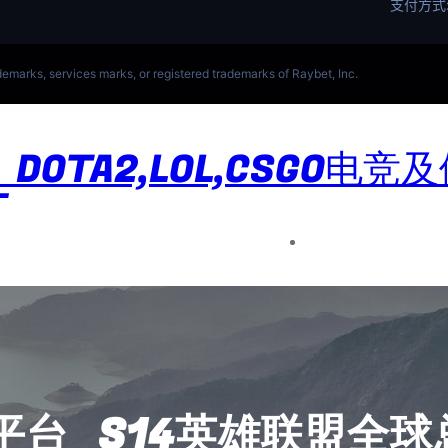
OTA2,LOL,CSGO电
平台_S14英雄联盟全