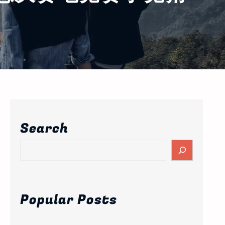
Search
S
。
e
a
r
c
Popular Posts
h