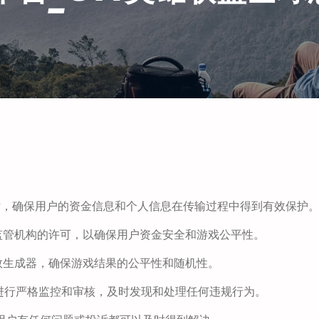
技术，确保用户的资金信息和个人信息在传输过程中得到有效保护
关监管机构的许可，以确保用户资金安全和游戏公平性。
机数生成器，确保游戏结果的公平性和随机性。
果进行严格监控和审核，及时发现和处理任何违规行为。