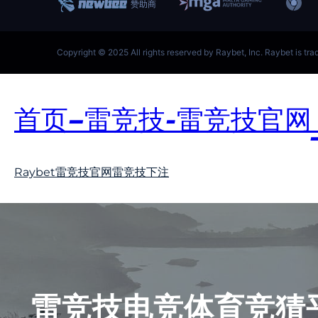
跳
至
首页–雷竞技-雷竞技官网_D
内
容
Raybet雷竞技官网
雷竞技下注
雷竞技电竞体育竞猜