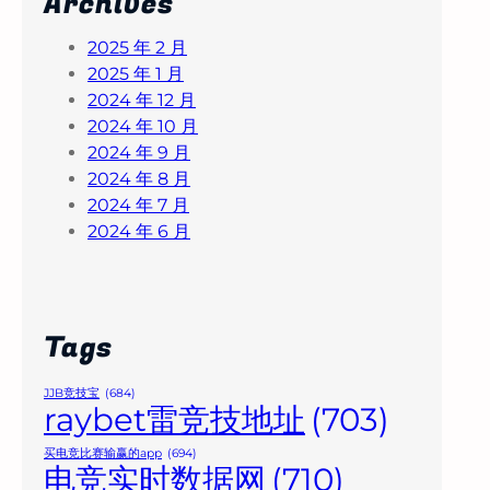
Archives
2025 年 2 月
2025 年 1 月
2024 年 12 月
2024 年 10 月
2024 年 9 月
2024 年 8 月
2024 年 7 月
2024 年 6 月
Tags
JJB竞技宝
(684)
raybet雷竞技地址
(703)
买电竞比赛输赢的app
(694)
电竞实时数据网
(710)