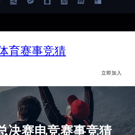
竞及体育赛事竞猜
立即加入
球总决赛电竞赛事竞猜