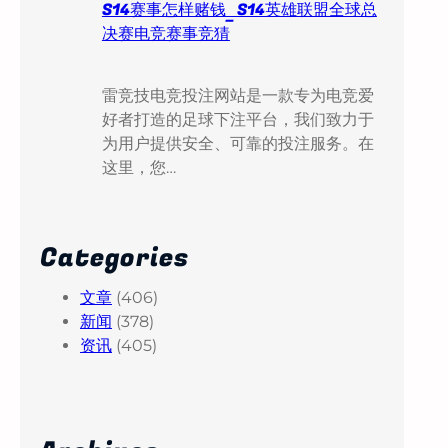
S14赛事怎样赌钱_S14英雄联盟全球总
决赛电竞赛事竞猜
雷竞技电竞投注网站是一款专为电竞爱
好者打造的足球下注平台，我们致力于
为用户提供安全、可靠的投注服务。在
这里，您…
Categories
文章
(406)
新闻
(378)
资讯
(405)