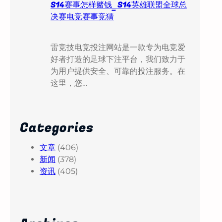
S14赛事怎样赌钱_S14英雄联盟全球总
决赛电竞赛事竞猜
雷竞技电竞投注网站是一款专为电竞爱
好者打造的足球下注平台，我们致力于
为用户提供安全、可靠的投注服务。在
这里，您…
Categories
文章
(406)
新闻
(378)
资讯
(405)