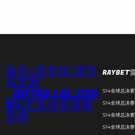
首页–雷竞技-雷竞
RAYBE
技官网
_DOTA2,LOL,CSG
S14全球总决赛
O电竞及体育赛事
S14全球总决
竞猜
S14全球总决
S14全球总决