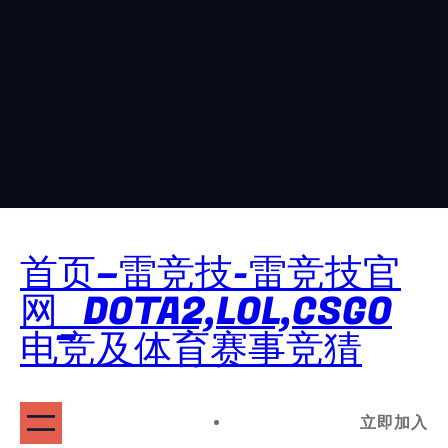
首页–雷竞技-雷竞技官
网_DOTA2,LOL,CSGO
电竞及体育赛事竞猜
立即加入