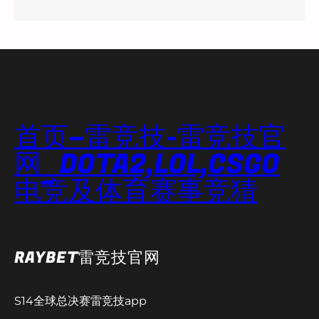
首页–雷竞技-雷竞技官
网_DOTA2,LOL,CSGO
电竞及体育赛事竞猜
RAYBET雷竞技官网
S14全球总决赛雷竞技app