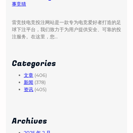
事竞猜
雷竞技电竞投注网站是一款专为电竞爱好者打造的足
球下注平台，我们致力于为用户提供安全、可靠的投
注服务。在这里，您…
Categories
文章
(406)
新闻
(378)
资讯
(405)
Archives
2025 年 2 月