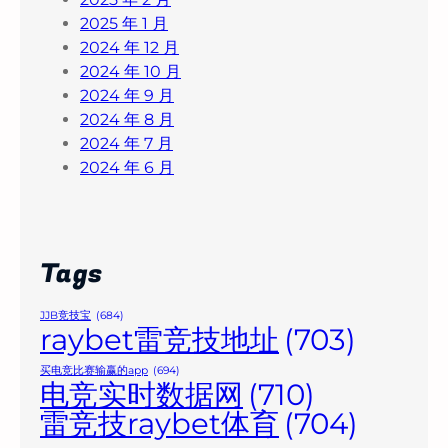
2025 年 1 月
2024 年 12 月
2024 年 10 月
2024 年 9 月
2024 年 8 月
2024 年 7 月
2024 年 6 月
Tags
JJB竞技宝
(684)
raybet雷竞技地址
(703)
买电竞比赛输赢的app
(694)
电竞实时数据网
(710)
雷竞技raybet体育
(704)