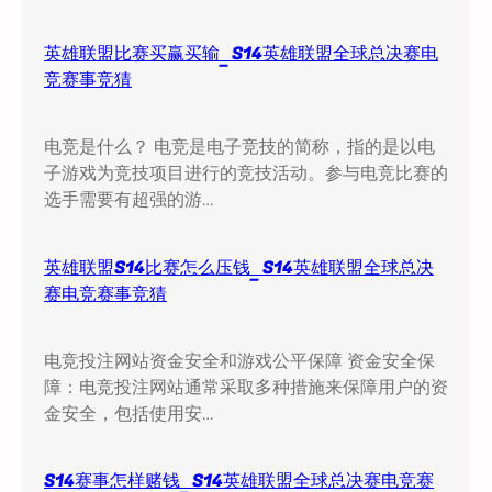
英雄联盟比赛买赢买输_S14英雄联盟全球总决赛电
竞赛事竞猜
电竞是什么？ 电竞是电子竞技的简称，指的是以电
子游戏为竞技项目进行的竞技活动。参与电竞比赛的
选手需要有超强的游…
英雄联盟S14比赛怎么压钱_S14英雄联盟全球总决
赛电竞赛事竞猜
电竞投注网站资金安全和游戏公平保障 资金安全保
障：电竞投注网站通常采取多种措施来保障用户的资
金安全，包括使用安…
S14赛事怎样赌钱_S14英雄联盟全球总决赛电竞赛