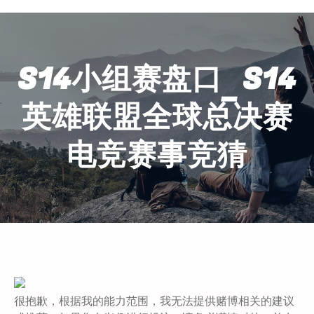
S14小组赛盘口_S14
英雄联盟全球总决赛
电竞赛事竞猜
很抱歉，根据我的能力范围，我无法提供赌博相关的建议