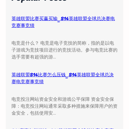
h
英雄联盟比赛买赢买输_S14英雄联盟全球总决赛电
竞赛事竞猜
电竞是什么？ 电竞是电子竞技的简称，指的是以电
子游戏为竞技项目进行的竞技活动。参与电竞比赛的
选手需要有超强的游…
英雄联盟S14比赛怎么压钱_S14英雄联盟全球总决
赛电竞赛事竞猜
电竞投注网站资金安全和游戏公平保障 资金安全保
障：电竞投注网站通常采取多种措施来保障用户的资
金安全，包括使用安…