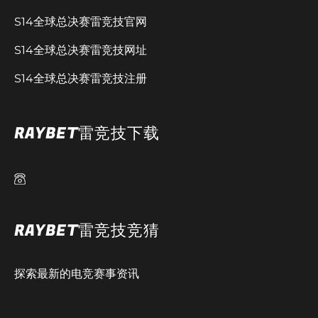
S14全球总决赛雷竞技官网
S14全球总决赛雷竞技网址
S14全球总决赛雷竞技注册
RAYBET雷竞技下载
RAYBET雷竞技竞猜
探索最新的电竞赛事资讯