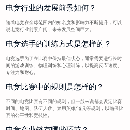
电竞行业的发展前景如何？
随着电竞在全球范围内的知名度和影响力不断提升，可以
说电竞行业前景广阔，未来发展空间巨大。
电竞选手的训练方式是怎样的？
电竞选手为了在比赛中保持最佳状态，通常需要进行长时
间的游戏训练、物理训练和心理训练，以提高反应速度、
专注力和耐心。
电竞比赛中的规则是怎样的？
不同的电竞比赛有不同的规则，但一般来说都会设定比赛
时间、地图、队伍人数、禁用英雄/道具等规则，以确保比
赛的公平性和竞技性。
电竞产业链有哪些环节？