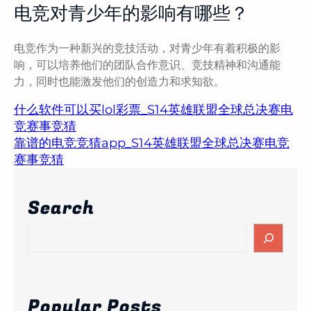
电竞对青少年的影响有哪些？
电竞作为一种新兴的竞技活动，对青少年有着积极的影
响，可以培养他们的团队合作意识、竞技精神和沟通能
力，同时也能激发他们的创造力和求知欲。
什么软件可以买lol彩票_S14英雄联盟全球总决赛电
竞赛事竞猜
靠谱的电竞竞猜app_S14英雄联盟全球总决赛电竞
赛事竞猜
Search
S
e
a
r
c
Popular Posts