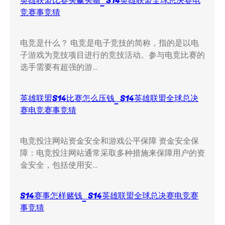
英雄联盟比赛买赢买输_S14英雄联盟全球总决赛电
竞赛事竞猜
电竞是什么？ 电竞是电子竞技的简称，指的是以电
子游戏为竞技项目进行的竞技活动。参与电竞比赛的
选手需要有超强的游…
英雄联盟S14比赛怎么压钱_S14英雄联盟全球总决
赛电竞赛事竞猜
电竞投注网站资金安全和游戏公平保障 资金安全保
障：电竞投注网站通常采取多种措施来保障用户的资
金安全，包括使用安…
S14赛事怎样赌钱_S14英雄联盟全球总决赛电竞赛
事竞猜