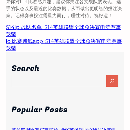
果你对LPL比赛感兴趣，建议你关注各支战队的表现、选
手的状态以及最近的比赛数据，从而做出更明智的投注决
策。记得赛事投注需量力而行，理性对待。祝好运！
S14lpl战队名单_S14英雄联盟全球总决赛电竞赛事
竞猜
lol比赛赌钱app_S14英雄联盟全球总决赛电竞赛事
竞猜
Search
S
e
a
r
c
Popular Posts
h