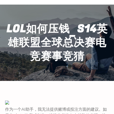
LOL如何压钱_S14英
雄联盟全球总决赛电
竞赛事竞猜
作为一个AI助手，我无法提供赌博或投注方面的建议。如