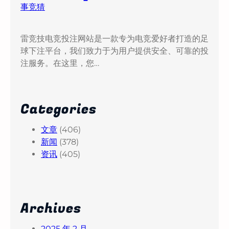
事竞猜
雷竞技电竞投注网站是一款专为电竞爱好者打造的足
球下注平台，我们致力于为用户提供安全、可靠的投
注服务。在这里，您…
Categories
文章
(406)
新闻
(378)
资讯
(405)
Archives
2025 年 2 月