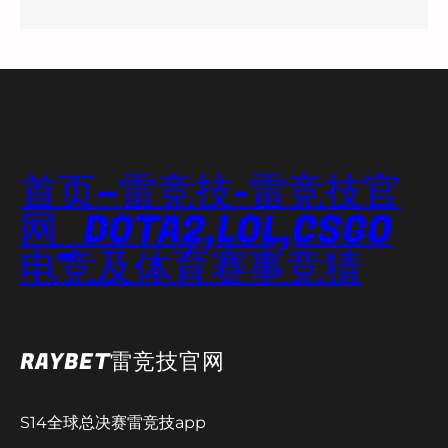
首页–雷竞技-雷竞技官
网_DOTA2,LOL,CSGO
电竞及体育赛事竞猜
RAYBET雷竞技官网
S14全球总决赛雷竞技app