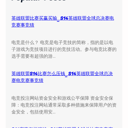
h
英雄联盟比赛买赢买输_S14英雄联盟全球总决赛电
竞赛事竞猜
电竞是什么？ 电竞是电子竞技的简称，指的是以电
子游戏为竞技项目进行的竞技活动。参与电竞比赛的
选手需要有超强的游…
英雄联盟S14比赛怎么压钱_S14英雄联盟全球总决
赛电竞赛事竞猜
电竞投注网站资金安全和游戏公平保障 资金安全保
障：电竞投注网站通常采取多种措施来保障用户的资
金安全，包括使用安…