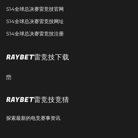
S14全球总决赛雷竞技官网
S14全球总决赛雷竞技网址
S14全球总决赛雷竞技注册
RAYBET雷竞技下载
RAYBET雷竞技竞猜
探索最新的电竞赛事资讯