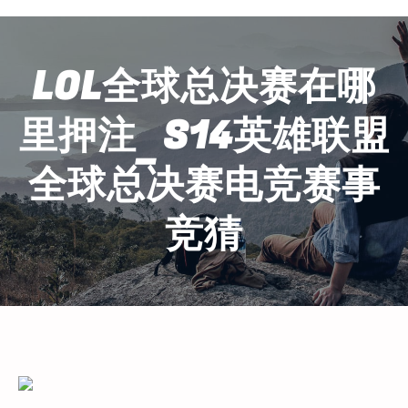
LOL全球总决赛在哪
里押注_S14英雄联盟
全球总决赛电竞赛事
竞猜