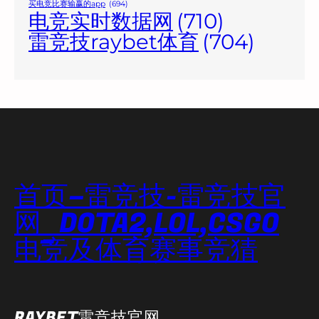
买电竞比赛输赢的app
(694)
电竞实时数据网
(710)
雷竞技raybet体育
(704)
首页–雷竞技-雷竞技官
网_DOTA2,LOL,CSGO
电竞及体育赛事竞猜
RAYBET雷竞技官网