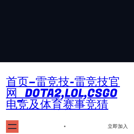
首页–雷竞技-雷竞技官
网_DOTA2,LOL,CSGO
电竞及体育赛事竞猜
立即加入