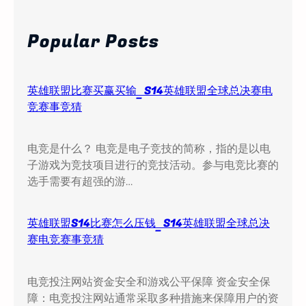
r
c
Popular Posts
h
英雄联盟比赛买赢买输_S14英雄联盟全球总决赛电
竞赛事竞猜
电竞是什么？ 电竞是电子竞技的简称，指的是以电
子游戏为竞技项目进行的竞技活动。参与电竞比赛的
选手需要有超强的游…
英雄联盟S14比赛怎么压钱_S14英雄联盟全球总决
赛电竞赛事竞猜
电竞投注网站资金安全和游戏公平保障 资金安全保
障：电竞投注网站通常采取多种措施来保障用户的资