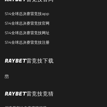
S14全球总决赛雷竞技app
S14全球总决赛雷竞技官网
S14全球总决赛雷竞技网址
S14全球总决赛雷竞技注册
RAYBET雷竞技下载
RAYBET雷竞技竞猜