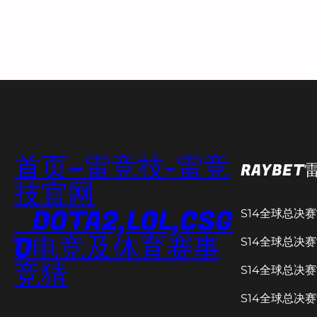
首页–雷竞技-雷竞
RAYBE
技官网
_DOTA2,LOL,CSG
S14全球总决赛
O电竞及体育赛事
S14全球总决
竞猜
S14全球总决
S14全球总决