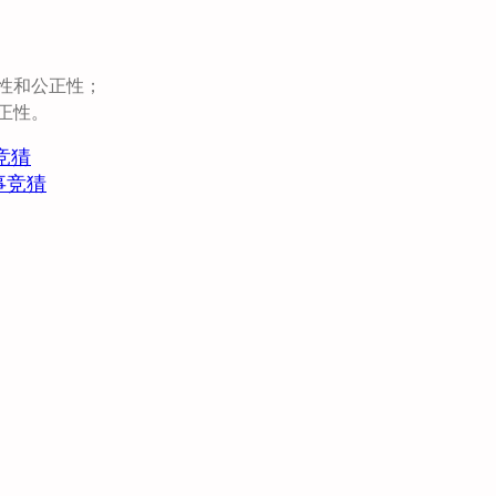
性和公正性；
正性。
竞猜
事竞猜