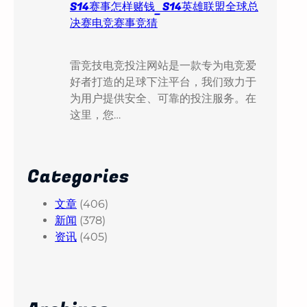
S14赛事怎样赌钱_S14英雄联盟全球总
决赛电竞赛事竞猜
雷竞技电竞投注网站是一款专为电竞爱
好者打造的足球下注平台，我们致力于
为用户提供安全、可靠的投注服务。在
这里，您…
Categories
文章
(406)
新闻
(378)
资讯
(405)