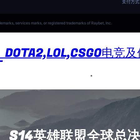
OTA2,LOL,CSGO电
播_S14英雄联盟全球总