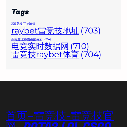
Tags
JJB竞技宝
(684)
raybet雷竞技地址
(703)
买电竞比赛输赢的app
(694)
电竞实时数据网
(710)
雷竞技raybet体育
(704)
首页–雷竞技-雷竞技官
网_DOTA2,LOL,CSGO