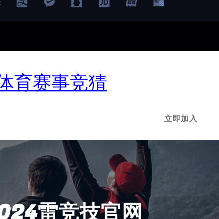
竞及体育赛事竞猜
立即加入
2024雷竞技官网