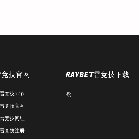
T雷竞技官网
RAYBET雷竞技下载
雷竞技app
赛雷竞技官网
赛雷竞技网址
赛雷竞技注册