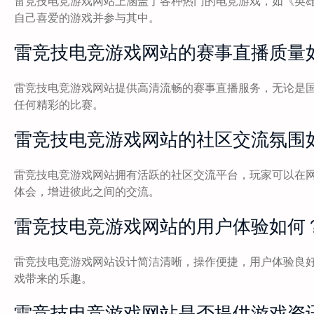
雷竞技电竞游戏网站上涵盖了各种热门的电竞游戏，如《英
自己喜爱的游戏并参与其中。
雷竞技电竞游戏网站的赛事直播质量
雷竞技电竞游戏网站提供高清流畅的赛事直播服务，无论是
任何精彩的比赛。
雷竞技电竞游戏网站的社区交流氛围
雷竞技电竞游戏网站拥有活跃的社区交流平台，玩家可以在
体会，增进彼此之间的交流。
雷竞技电竞游戏网站的用户体验如何
雷竞技电竞游戏网站设计简洁清晰，操作便捷，用户体验良
戏带来的乐趣。
雷竞技电竞游戏网站是否提供游戏资