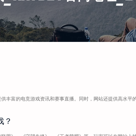
提供丰富的电竞游戏资讯和赛事直播。同时，网站还提供高水平
戏？