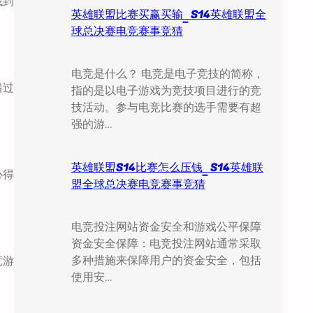
找到
英雄联盟比赛买赢买输_S14英雄联盟全
球总决赛电竞赛事竞猜
电竞是什么？ 电竞是电子竞技的简称，
错过
指的是以电子游戏为竞技项目进行的竞
技活动。参与电竞比赛的选手需要有超
强的游…
英雄联盟S14比赛怎么压钱_S14英雄联
心得
盟全球总决赛电竞赛事竞猜
电竞投注网站资金安全和游戏公平保障
资金安全保障：电竞投注网站通常采取
多种措施来保障用户的资金安全，包括
竞游
使用安…