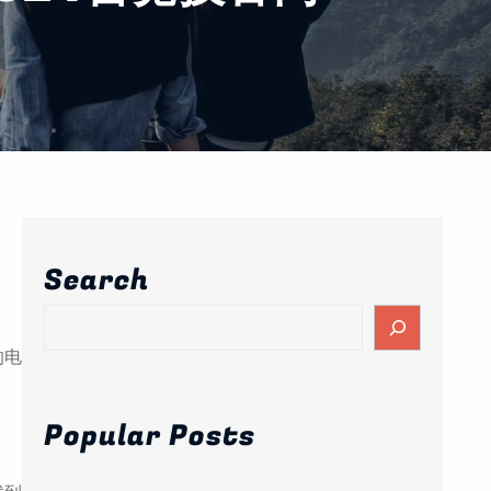
Search
S
e
的电
a
r
c
Popular Posts
h