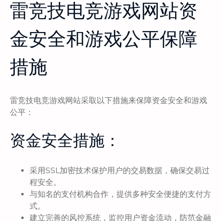
雷竞技电竞游戏网站资
金安全和游戏公平保障
措施
雷竞技电竞游戏网站采取以下措施来保障资金安全和游戏
公平：
资金安全措施：
采用SSL加密技术保护用户的交易数据，确保交易过
程安全。
与知名的支付机构合作，提供多种安全便捷的支付方
式。
建立完善的风控系统，监控用户资金流动，防范金融