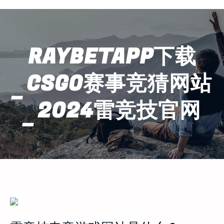
RAYBETAPP下载
_CSGO赛事竞猜网站
_2024雷竞技官网