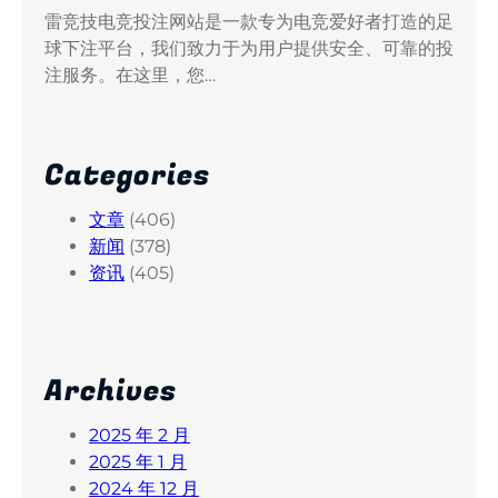
雷竞技电竞投注网站是一款专为电竞爱好者打造的足
球下注平台，我们致力于为用户提供安全、可靠的投
注服务。在这里，您…
Categories
文章
(406)
新闻
(378)
资讯
(405)
Archives
2025 年 2 月
2025 年 1 月
2024 年 12 月