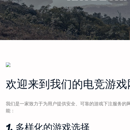
欢迎来到我们的电竞游戏
我们是一家致力于为用户提供安全、可靠的游戏下注服务的
能：
1. 多样化的游戏选择