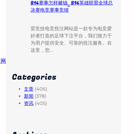
S14赛事怎样赌钱_S14英雄联盟全球总
决赛电竞赛事竞猜
雷竞技电竞投注网站是一款专为电竞爱
好者打造的足球下注平台，我们致力于
为用户提供安全、可靠的投注服务。在
这里，您…
官网
Categories
文章
(406)
新闻
(378)
资讯
(405)