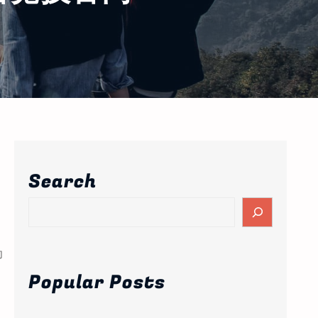
Search
S
e
a
功
r
c
Popular Posts
h