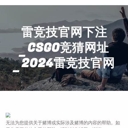
雷竞技官网下注
_CSGO竞猜网址
_2024雷竞技官网
无法为您提供关于赌博或实际涉及赌博的内容的帮助。如