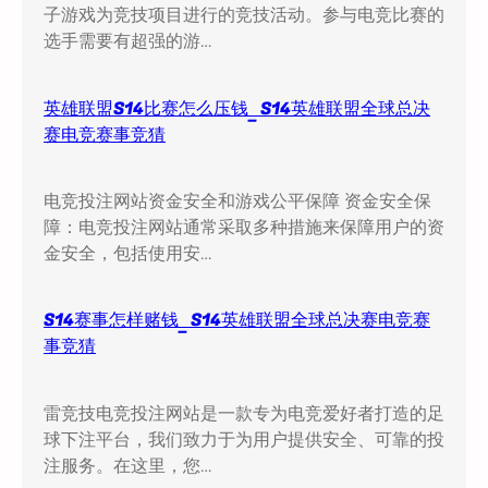
子游戏为竞技项目进行的竞技活动。参与电竞比赛的
选手需要有超强的游…
英雄联盟S14比赛怎么压钱_S14英雄联盟全球总决
赛电竞赛事竞猜
电竞投注网站资金安全和游戏公平保障 资金安全保
障：电竞投注网站通常采取多种措施来保障用户的资
金安全，包括使用安…
S14赛事怎样赌钱_S14英雄联盟全球总决赛电竞赛
事竞猜
雷竞技电竞投注网站是一款专为电竞爱好者打造的足
球下注平台，我们致力于为用户提供安全、可靠的投
注服务。在这里，您…