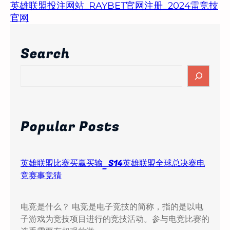
英雄联盟投注网站_RAYBET官网注册_2024雷竞技
官网
Search
S
e
a
r
c
Popular Posts
h
英雄联盟比赛买赢买输_S14英雄联盟全球总决赛电
竞赛事竞猜
电竞是什么？ 电竞是电子竞技的简称，指的是以电
子游戏为竞技项目进行的竞技活动。参与电竞比赛的