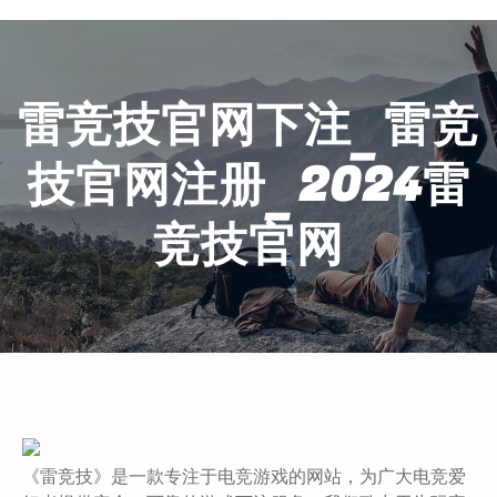
雷竞技官网下注_雷竞
技官网注册_2024雷
竞技官网
《雷竞技》是一款专注于电竞游戏的网站，为广大电竞爱