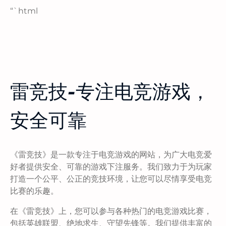
“`html
雷竞技-专注电竞游戏，
安全可靠
《雷竞技》是一款专注于电竞游戏的网站，为广大电竞爱
好者提供安全、可靠的游戏下注服务。我们致力于为玩家
打造一个公平、公正的竞技环境，让您可以尽情享受电竞
比赛的乐趣。
在《雷竞技》上，您可以参与各种热门的电竞游戏比赛，
包括英雄联盟、绝地求生、守望先锋等。我们提供丰富的