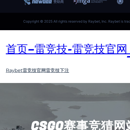
跳
至
首页–雷竞技-雷竞技官网_D
内
容
Raybet雷竞技官网
雷竞技下注
CSGO赛事竞猜网