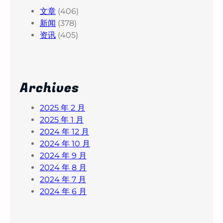
文章
(406)
新闻
(378)
资讯
(405)
Archives
2025 年 2 月
2025 年 1 月
2024 年 12 月
2024 年 10 月
2024 年 9 月
2024 年 8 月
2024 年 7 月
2024 年 6 月