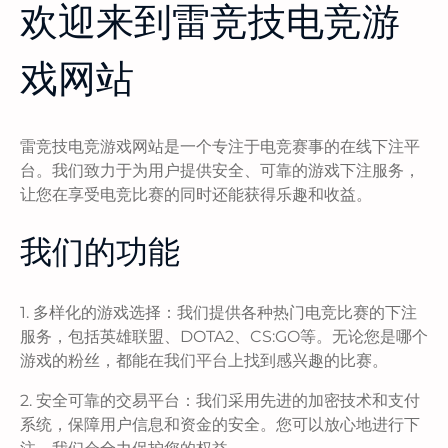
欢迎来到雷竞技电竞游
戏网站
雷竞技电竞游戏网站是一个专注于电竞赛事的在线下注平
台。我们致力于为用户提供安全、可靠的游戏下注服务，
让您在享受电竞比赛的同时还能获得乐趣和收益。
我们的功能
1. 多样化的游戏选择：我们提供各种热门电竞比赛的下注
服务，包括英雄联盟、DOTA2、CS:GO等。无论您是哪个
游戏的粉丝，都能在我们平台上找到感兴趣的比赛。
2. 安全可靠的交易平台：我们采用先进的加密技术和支付
系统，保障用户信息和资金的安全。您可以放心地进行下