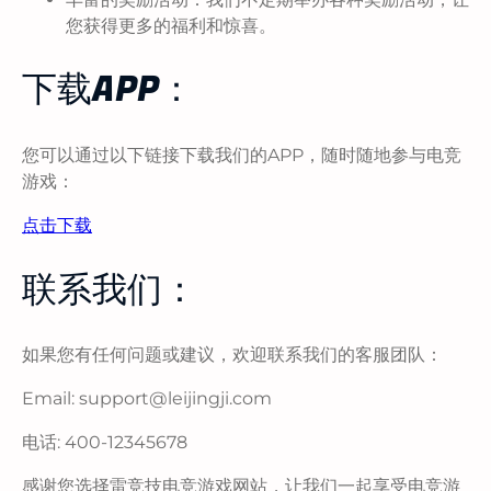
您获得更多的福利和惊喜。
下载APP：
您可以通过以下链接下载我们的APP，随时随地参与电竞
游戏：
点击下载
联系我们：
如果您有任何问题或建议，欢迎联系我们的客服团队：
Email: support@leijingji.com
电话: 400-12345678
感谢您选择雷竞技电竞游戏网站，让我们一起享受电竞游