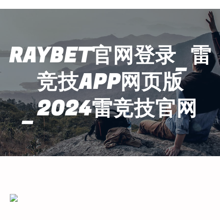
RAYBET官网登录_雷
竞技APP网页版
_2024雷竞技官网