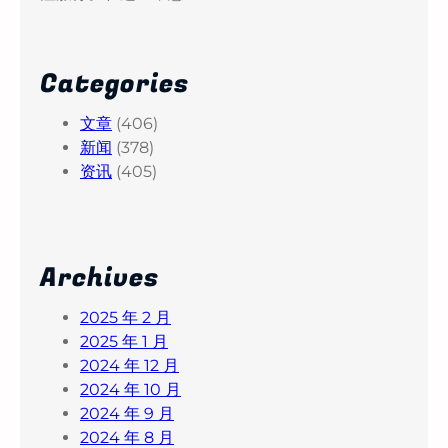
Categories
文章
(406)
新闻
(378)
资讯
(405)
Archives
2025 年 2 月
2025 年 1 月
2024 年 12 月
2024 年 10 月
2024 年 9 月
2024 年 8 月