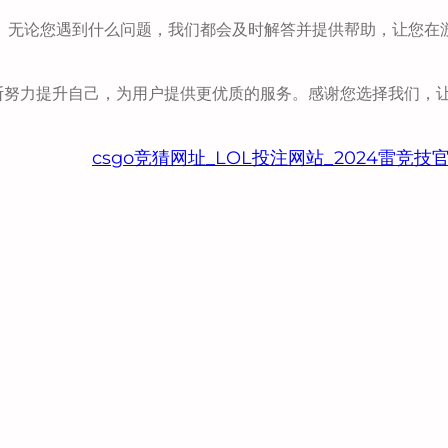
。无论您遇到什么问题，我们都会及时解答并提供帮助，让您在
断努力提升自己，为用户提供更优质的服务。感谢您选择我们，
csgo竞猜网址_LOL投注网站_2024雷竞技