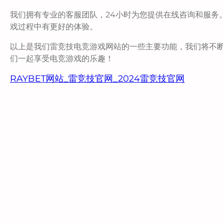
我们拥有专业的客服团队，24小时为您提供在线咨询和服务
戏过程中有更好的体验。
以上是我们雷竞技电竞游戏网站的一些主要功能，我们将不
们一起享受电竞游戏的乐趣！
RAYBET网站_雷竞技官网_2024雷竞技官网