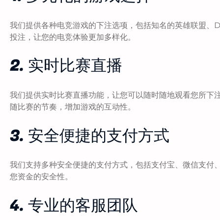
我们提供各种电竞游戏的下注选项，包括知名的英雄联盟、D
投注，让您的电竞体验更加多样化。
2. 实时比赛直播
我们提供实时比赛直播功能，让您可以随时随地观看您所下
随比赛的节奏，增加游戏的互动性。
3. 安全便捷的支付方式
我们支持多种安全便捷的支付方式，包括支付宝、微信支付
您资金的安全性。
4. 专业的客服团队