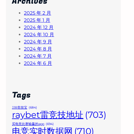
Archives
2025 年 2 月
2025 年 1 月
2024 年 12 月
2024 年 10 月
2024 年 9 月
2024 年 8 月
2024 年 7 月
2024 年 6 月
Tags
JJB竞技宝
(684)
raybet雷竞技地址
(703)
买电竞比赛输赢的app
(694)
电竞实时数据网
(710)