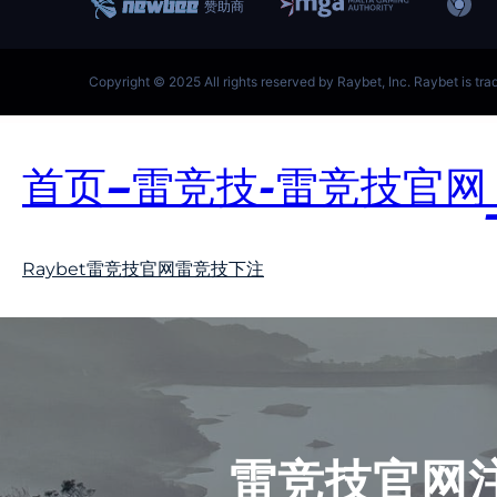
跳
至
首页–雷竞技-雷竞技官网_D
内
容
Raybet雷竞技官网
雷竞技下注
雷竞技官网注