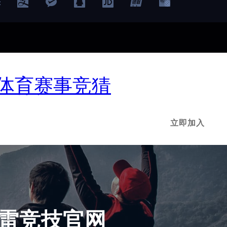
竞及体育赛事竞猜
立即加入
4雷竞技官网