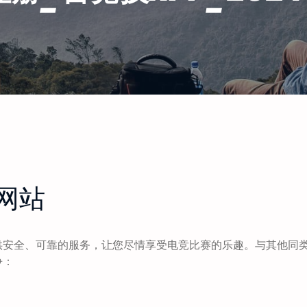
网站
供安全、可靠的服务，让您尽情享受电竞比赛的乐趣。与其他同
争：