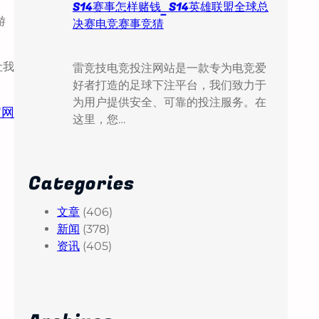
S14赛事怎样赌钱_S14英雄联盟全球总
游
决赛电竞赛事竞猜
让我
雷竞技电竞投注网站是一款专为电竞爱
好者打造的足球下注平台，我们致力于
为用户提供安全、可靠的投注服务。在
官网
这里，您…
Categories
文章
(406)
新闻
(378)
资讯
(405)