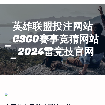
英雄联盟投注网站
_CSGO赛事竞猜网站
_2024雷竞技官网