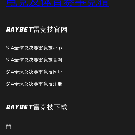
电竞及体育赛事竞猜
RAYBET雷竞技官网
S14全球总决赛雷竞技app
S14全球总决赛雷竞技官网
S14全球总决赛雷竞技网址
S14全球总决赛雷竞技注册
RAYBET雷竞技下载