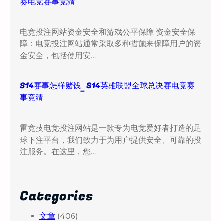
赛电竞赛事竞猜
电竞投注网站资金安全和游戏公平保障 资金安全保
障：电竞投注网站通常采取多种措施来保障用户的资
金安全，包括使用安…
S14赛事怎样赌钱_S14英雄联盟全球总决赛电竞赛
事竞猜
雷竞技电竞投注网站是一款专为电竞爱好者打造的足
球下注平台，我们致力于为用户提供安全、可靠的投
注服务。在这里，您…
Categories
文章
(406)