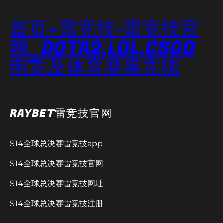
首页–雷竞技-雷竞技官
网_DOTA2,LOL,CSGO
电竞及体育赛事竞猜
RAYBET雷竞技官网
S14全球总决赛雷竞技app
S14全球总决赛雷竞技官网
S14全球总决赛雷竞技网址
S14全球总决赛雷竞技注册