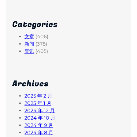
Categories
文章
(406)
新闻
(378)
资讯
(405)
Archives
2025 年 2 月
2025 年 1 月
2024 年 12 月
2024 年 10 月
2024 年 9 月
2024 年 8 月