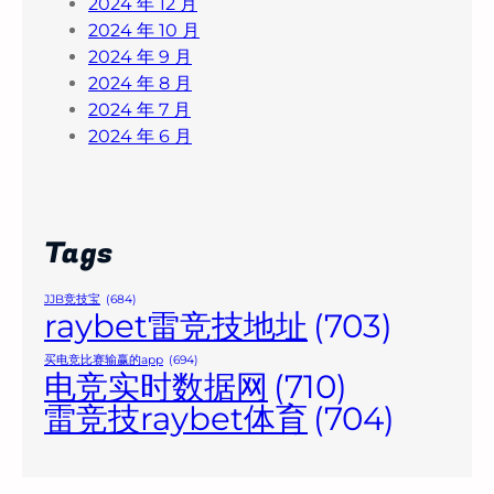
2024 年 12 月
2024 年 10 月
2024 年 9 月
2024 年 8 月
2024 年 7 月
2024 年 6 月
Tags
JJB竞技宝
(684)
raybet雷竞技地址
(703)
买电竞比赛输赢的app
(694)
电竞实时数据网
(710)
雷竞技raybet体育
(704)