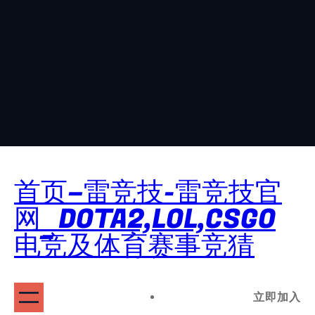
首页–雷竞技-雷竞技官
网_DOTA2,LOL,CSGO
电竞及体育赛事竞猜
立即加入