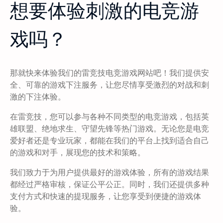
想要体验刺激的电竞游
戏吗？
那就快来体验我们的雷竞技电竞游戏网站吧！我们提供安
全、可靠的游戏下注服务，让您尽情享受激烈的对战和刺
激的下注体验。
在雷竞技，您可以参与各种不同类型的电竞游戏，包括英
雄联盟、绝地求生、守望先锋等热门游戏。无论您是电竞
爱好者还是专业玩家，都能在我们的平台上找到适合自己
的游戏和对手，展现您的技术和策略。
我们致力于为用户提供最好的游戏体验，所有的游戏结果
都经过严格审核，保证公平公正。同时，我们还提供多种
支付方式和快速的提现服务，让您享受到便捷的游戏体
验。