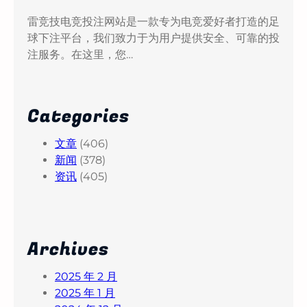
雷竞技电竞投注网站是一款专为电竞爱好者打造的足
球下注平台，我们致力于为用户提供安全、可靠的投
注服务。在这里，您…
Categories
文章
(406)
新闻
(378)
资讯
(405)
Archives
2025 年 2 月
2025 年 1 月