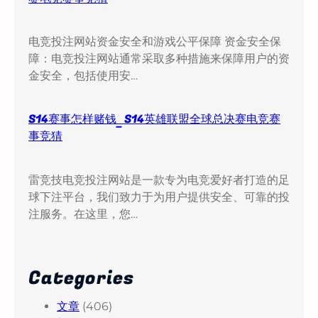
电竞投注网站资金安全和游戏公平保障 资金安全保
障：电竞投注网站通常采取多种措施来保障用户的资
金安全，包括使用安…
S14赛事怎样赌钱_S14英雄联盟全球总决赛电竞赛
事竞猜
雷竞技电竞投注网站是一款专为电竞爱好者打造的足
球下注平台，我们致力于为用户提供安全、可靠的投
注服务。在这里，您…
Categories
文章
(406)