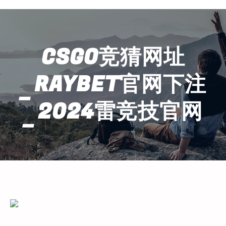
CSGO竞猜网址
_RAYBET官网下注
_2024雷竞技官网