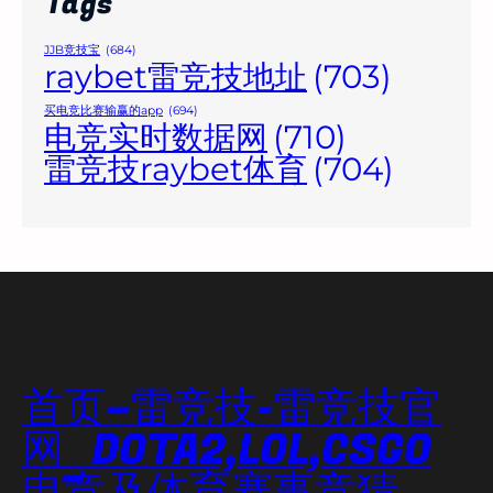
Tags
JJB竞技宝
(684)
raybet雷竞技地址
(703)
买电竞比赛输赢的app
(694)
电竞实时数据网
(710)
雷竞技raybet体育
(704)
首页–雷竞技-雷竞技官
网_DOTA2,LOL,CSGO
电竞及体育赛事竞猜