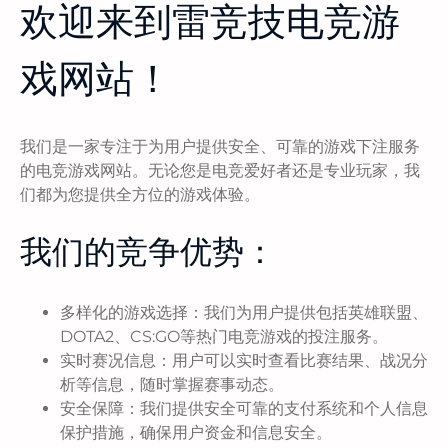
欢迎来到雷竞技电竞游
戏网站！
我们是一家专注于为用户提供安全、可靠的游戏下注服务
的电竞游戏网站。无论您是电竞爱好者还是专业玩家，我
们都为您提供全方位的游戏体验。
我们的竞争优势：
多样化的游戏选择：我们为用户提供包括英雄联盟、
DOTA2、CS:GO等热门电竞游戏的投注服务。
实时赛况信息：用户可以实时查看比赛结果、战况分
析等信息，随时掌握赛事动态。
安全保障：我们提供安全可靠的支付系统和个人信息
保护措施，确保用户资金和信息安全。