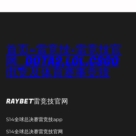
首页–雷竞技-雷竞技官
网_DOTA2,LOL,CSGO
电竞及体育赛事竞猜
RAYBET雷竞技官网
S14全球总决赛雷竞技app
S14全球总决赛雷竞技官网