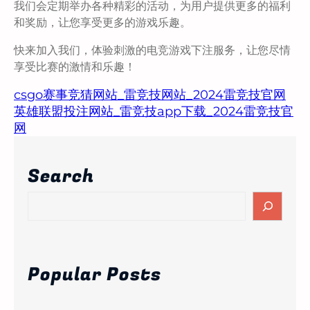
我们会定期举办各种精彩的活动，为用户提供更多的福利
和奖励，让您享受更多的游戏乐趣。
快来加入我们，体验刺激的电竞游戏下注服务，让您尽情
享受比赛的激情和乐趣！
csgo赛事竞猜网站_雷竞技网站_2024雷竞技官网
英雄联盟投注网站_雷竞技app下载_2024雷竞技官
网
Search
S
e
a
r
c
Popular Posts
h