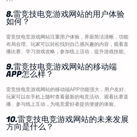
8.雷竞技电竞游戏网站的用户体验
如何？
雷竞技电竞游戏网站注重用户体验，界面简洁清晰，功能
布局合理。玩家可以轻松找到自己感兴趣的内容，观看直
播比赛、学习游戏攻略，参加线上活动，提升游戏技能。
9.雷竞技电竞游戏网站的移动端
APP怎么样？
雷竞技电竞游戏网站的移动端APP功能强大，用户友好。
玩家可以在手机上随时查看最新的电竞活动、观看比赛直
播、参与线上互动，为电竞爱好者提供便捷的体验。
10.雷竞技电竞游戏网站的未来发展
方向是什么？