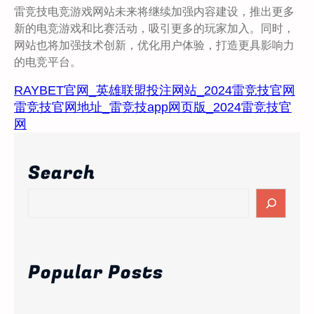
雷竞技电竞游戏网站未来将继续加强内容建设，推出更多
新的电竞游戏和比赛活动，吸引更多的玩家加入。同时，
网站也将加强技术创新，优化用户体验，打造更具影响力
的电竞平台。
RAYBET官网_英雄联盟投注网站_2024雷竞技官网
雷竞技官网地址_雷竞技app网页版_2024雷竞技官
网
Search
S
e
a
r
c
Popular Posts
h