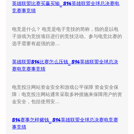
英雄联盟比赛买赢买输_S14英雄联盟全球总决赛电
竞赛事竞猜
电竞是什么？ 电竞是电子竞技的简称，指的是以电
子游戏为竞技项目进行的竞技活动。参与电竞比赛的
选手需要有超强的游…
英雄联盟S14比赛怎么压钱_S14英雄联盟全球总决
赛电竞赛事竞猜
电竞投注网站资金安全和游戏公平保障 资金安全保
障：电竞投注网站通常采取多种措施来保障用户的资
金安全，包括使用安…
S14赛事怎样赌钱_S14英雄联盟全球总决赛电竞赛
事竞猜