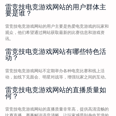
雷竞技电竞游戏网站的用户群体主
要是谁？
雷竞技电竞游戏网站的用户主要是热爱电竞游戏的玩家和
观众，他们希望通过网站获取最新的比赛信息和游戏资
讯。
雷竞技电竞游戏网站有哪些特色活
动？
雷竞技电竞游戏网站不定期举办各种电竞比赛和线上活
动，如线下见面会、明星对战等，增强玩家之间的互动。
雷竞技电竞游戏网站的直播质量如
何？
雷竞技电竞游戏网站的直播质量非常高，提供高清流畅的
比赛直播，赛事解说语音清晰，让玩家感受到身临其境的