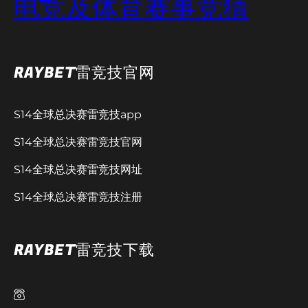
电竞及体育赛事竞猜
RAYBET雷竞技官网
S14全球总决赛雷竞技app
S14全球总决赛雷竞技官网
S14全球总决赛雷竞技网址
S14全球总决赛雷竞技注册
RAYBET雷竞技下载