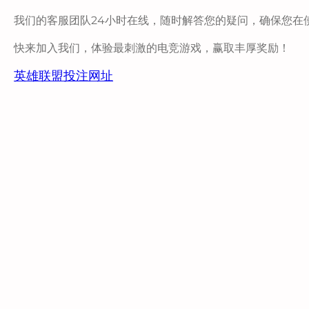
我们的客服团队24小时在线，随时解答您的疑问，确保您在
快来加入我们，体验最刺激的电竞游戏，赢取丰厚奖励！
英雄联盟投注网址