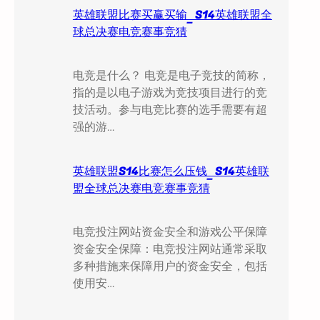
英雄联盟比赛买赢买输_S14英雄联盟全
球总决赛电竞赛事竞猜
电竞是什么？ 电竞是电子竞技的简称，
指的是以电子游戏为竞技项目进行的竞
技活动。参与电竞比赛的选手需要有超
强的游…
英雄联盟S14比赛怎么压钱_S14英雄联
盟全球总决赛电竞赛事竞猜
电竞投注网站资金安全和游戏公平保障
资金安全保障：电竞投注网站通常采取
多种措施来保障用户的资金安全，包括
使用安…