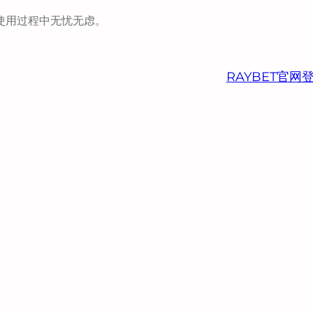
使用过程中无忧无虑。
RAYBET官网