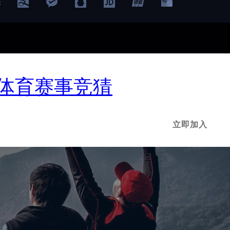
竞及体育赛事竞猜
立即加入