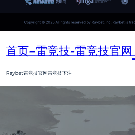
跳
至
首页–雷竞技-雷竞技官网_D
内
容
Raybet雷竞技官网
雷竞技下注