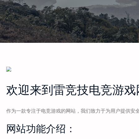
欢迎来到雷竞技电竞游戏
作为一款专注于电竞游戏的网站，我们致力于为用户提供安
网站功能介绍：