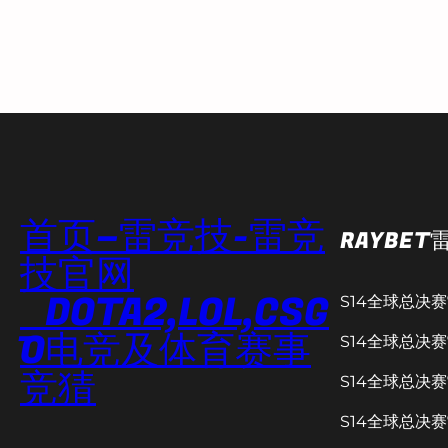
首页–雷竞技-雷竞
RAYBE
技官网
_DOTA2,LOL,CSG
S14全球总决赛
O电竞及体育赛事
S14全球总决
竞猜
S14全球总决
S14全球总决