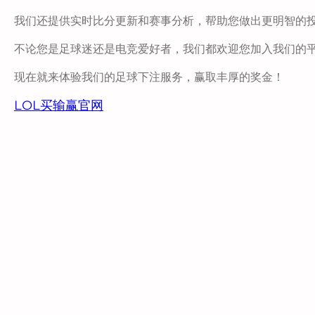
我们还提供实时比分更新和赛事分析，帮助您做出更明智的
不论您是足球迷还是电竞爱好者，我们都欢迎您加入我们的
现在就来体验我们的足球下注服务，赢取丰厚的奖金！
LOL买输赢官网