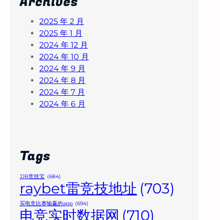
Archives
2025 年 2 月
2025 年 1 月
2024 年 12 月
2024 年 10 月
2024 年 9 月
2024 年 8 月
2024 年 7 月
2024 年 6 月
Tags
JJB竞技宝
(684)
raybet雷竞技地址
(703)
买电竞比赛输赢的app
(694)
电竞实时数据网
(710)