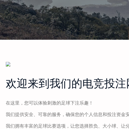
欢迎来到我们的电竞投注
在这里，您可以体验刺激的足球下注乐趣！
我们提供安全、可靠的服务，确保您的个人信息和投注资金
我们拥有丰富的足球比赛选项，让您选择胜负、大小球、让