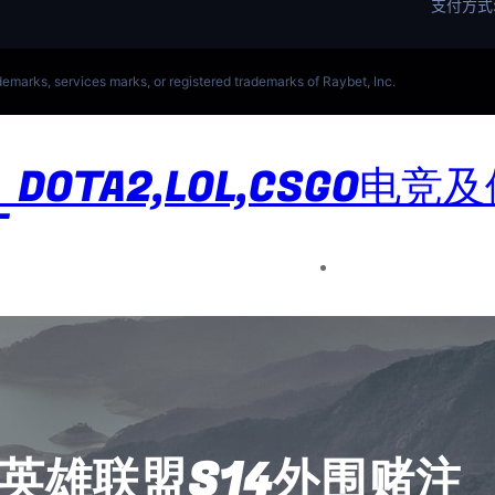
OTA2,LOL,CSGO电
英雄联盟S14外围赌注