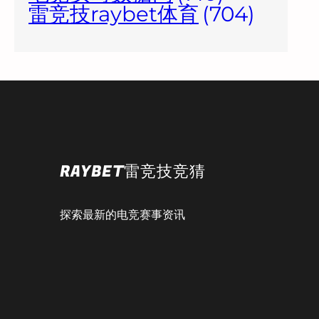
雷竞技raybet体育
(704)
RAYBET雷竞技竞猜
探索最新的电竞赛事资讯