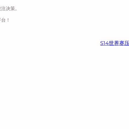
投注决策。
平台！
S14世界赛