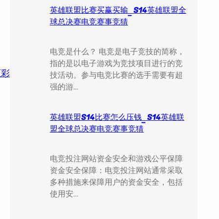
英雄联盟比赛买赢买输_S14英雄联盟全
球总决赛电竞赛事竞猜
电竞是什么？ 电竞是电子竞技的简称，
指的是以电子游戏为竞技项目进行的竞
压彩
技活动。参与电竞比赛的选手需要有超
强的游…
英雄联盟S14比赛怎么压钱_S14英雄联
盟全球总决赛电竞赛事竞猜
电竞投注网站资金安全和游戏公平保障
资金安全保障：电竞投注网站通常采取
多种措施来保障用户的资金安全，包括
使用安…