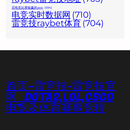
买电竞比赛输赢的app
(694)
电竞实时数据网
(710)
雷竞技raybet体育
(704)
首页–雷竞技-雷竞技官
网_DOTA2,LOL,CSGO
电竞及体育赛事竞猜