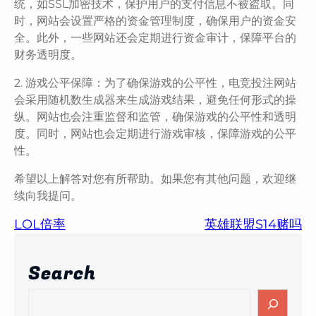
统，如SSL加密技术，保护用户的支付信息不被盗取。同
时，网站会设置严格的资金管理制度，确保用户的资金安
全。此外，一些网站还会定期进行资金审计，保障平台的
财务透明度。
2. 游戏公平保障：为了确保游戏的公平性，电竞投注网站
会采用随机数生成器来生成游戏结果，避免任何形式的操
纵。网站也会注重监督和监管，确保游戏的公平性和透明
度。同时，网站也会定期进行游戏审核，保障游戏的公平
性。
希望以上解答对您有所帮助。如果您有其他问题，欢迎继
续向我提问。
LOL倍率
英雄联盟S14赌吗
Search
S
e