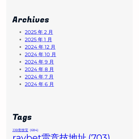
Archives
2025 年 2 月
2025 年 1 月
2024 年 12 月
2024 年 10 月
2024 年 9 月
2024 年 8 月
2024 年 7 月
2024 年 6 月
Tags
JJB竞技宝
(684)
raybet雷竞技地址
(703)