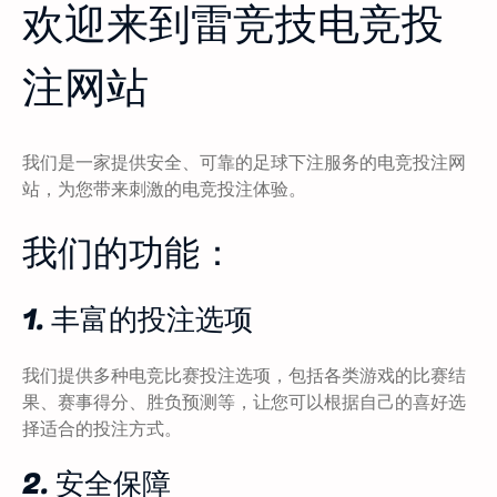
欢迎来到雷竞技电竞投
注网站
我们是一家提供安全、可靠的足球下注服务的电竞投注网
站，为您带来刺激的电竞投注体验。
我们的功能：
1. 丰富的投注选项
我们提供多种电竞比赛投注选项，包括各类游戏的比赛结
果、赛事得分、胜负预测等，让您可以根据自己的喜好选
择适合的投注方式。
2. 安全保障