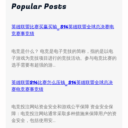
c
Popular Posts
h
英雄联盟比赛买赢买输_S14英雄联盟全球总决赛电
竞赛事竞猜
电竞是什么？ 电竞是电子竞技的简称，指的是以电
子游戏为竞技项目进行的竞技活动。参与电竞比赛的
选手需要有超强的游…
英雄联盟S14比赛怎么压钱_S14英雄联盟全球总决
赛电竞赛事竞猜
电竞投注网站资金安全和游戏公平保障 资金安全保
障：电竞投注网站通常采取多种措施来保障用户的资
金安全，包括使用安…