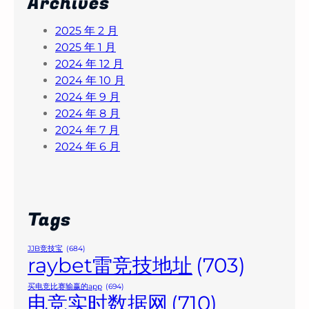
Archives
2025 年 2 月
2025 年 1 月
2024 年 12 月
2024 年 10 月
2024 年 9 月
2024 年 8 月
2024 年 7 月
2024 年 6 月
Tags
JJB竞技宝
(684)
raybet雷竞技地址
(703)
买电竞比赛输赢的app
(694)
电竞实时数据网
(710)