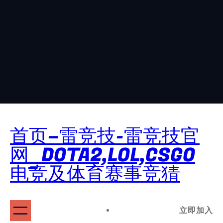
首页–雷竞技-雷竞技官
网_DOTA2,LOL,CSGO
电竞及体育赛事竞猜
立即加入