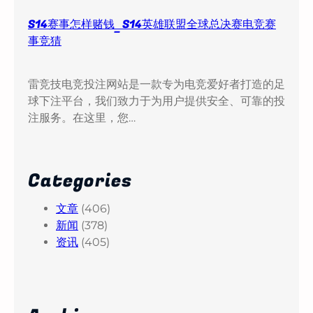
S14赛事怎样赌钱_S14英雄联盟全球总决赛电竞赛
事竞猜
雷竞技电竞投注网站是一款专为电竞爱好者打造的足
球下注平台，我们致力于为用户提供安全、可靠的投
注服务。在这里，您…
Categories
文章
(406)
新闻
(378)
资讯
(405)