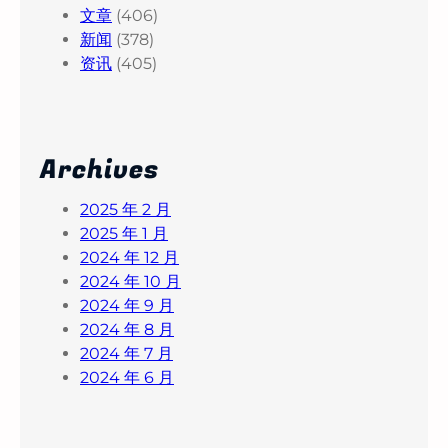
文章
(406)
新闻
(378)
资讯
(405)
Archives
2025 年 2 月
2025 年 1 月
2024 年 12 月
2024 年 10 月
2024 年 9 月
2024 年 8 月
2024 年 7 月
2024 年 6 月