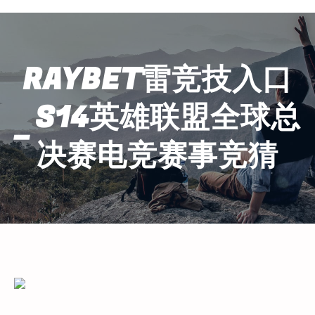
RAYBET雷竞技入口
_S14英雄联盟全球总
决赛电竞赛事竞猜