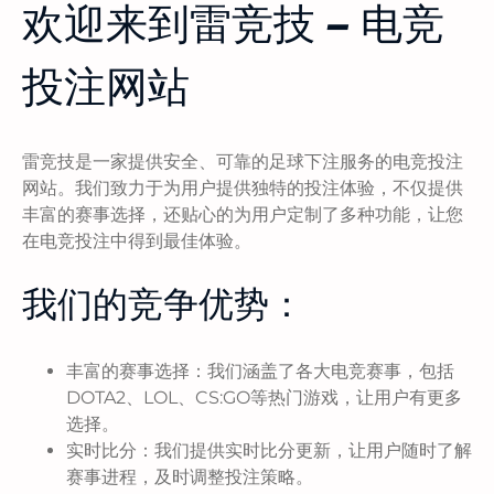
欢迎来到雷竞技 – 电竞
投注网站
雷竞技是一家提供安全、可靠的足球下注服务的电竞投注
网站。我们致力于为用户提供独特的投注体验，不仅提供
丰富的赛事选择，还贴心的为用户定制了多种功能，让您
在电竞投注中得到最佳体验。
我们的竞争优势：
丰富的赛事选择：我们涵盖了各大电竞赛事，包括
DOTA2、LOL、CS:GO等热门游戏，让用户有更多
选择。
实时比分：我们提供实时比分更新，让用户随时了解
赛事进程，及时调整投注策略。