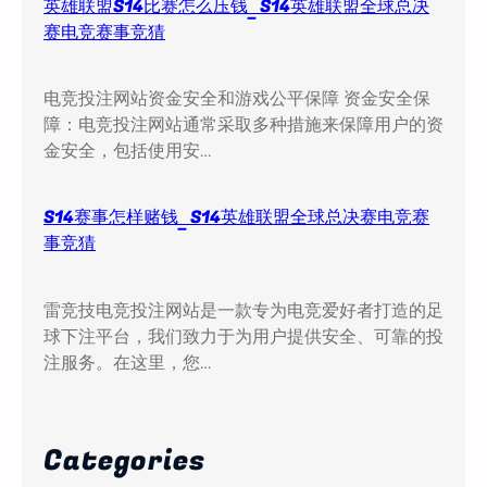
英雄联盟S14比赛怎么压钱_S14英雄联盟全球总决
赛电竞赛事竞猜
电竞投注网站资金安全和游戏公平保障 资金安全保
障：电竞投注网站通常采取多种措施来保障用户的资
金安全，包括使用安…
S14赛事怎样赌钱_S14英雄联盟全球总决赛电竞赛
事竞猜
雷竞技电竞投注网站是一款专为电竞爱好者打造的足
球下注平台，我们致力于为用户提供安全、可靠的投
注服务。在这里，您…
Categories