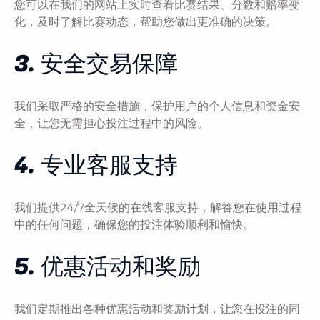
您可以在我们的网站上实时查看比赛结果、分数和赔率变
化，及时了解比赛动态，帮助您做出更准确的决策。
3. 安全交易保障
我们采取严格的安全措施，保护用户的个人信息和资金安
全，让您无需担心投注过程中的风险。
4. 专业客服支持
我们提供24/7全天候的在线客服支持，解答您在使用过程
中的任何问题，确保您的投注体验顺利和愉快。
5. 优惠活动和奖励
我们定期推出各种优惠活动和奖励计划，让您在投注的同