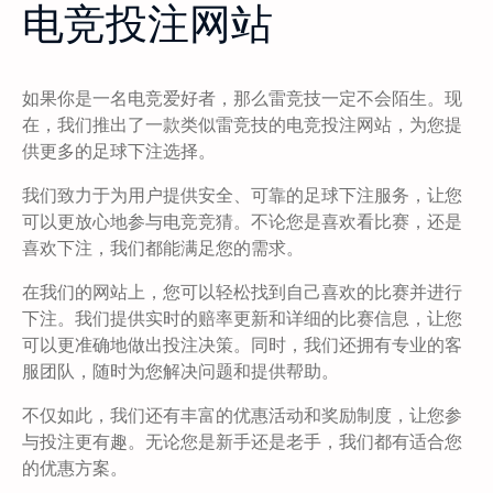
电竞投注网站
如果你是一名电竞爱好者，那么雷竞技一定不会陌生。现
在，我们推出了一款类似雷竞技的电竞投注网站，为您提
供更多的足球下注选择。
我们致力于为用户提供安全、可靠的足球下注服务，让您
可以更放心地参与电竞竞猜。不论您是喜欢看比赛，还是
喜欢下注，我们都能满足您的需求。
在我们的网站上，您可以轻松找到自己喜欢的比赛并进行
下注。我们提供实时的赔率更新和详细的比赛信息，让您
可以更准确地做出投注决策。同时，我们还拥有专业的客
服团队，随时为您解决问题和提供帮助。
不仅如此，我们还有丰富的优惠活动和奖励制度，让您参
与投注更有趣。无论您是新手还是老手，我们都有适合您
的优惠方案。