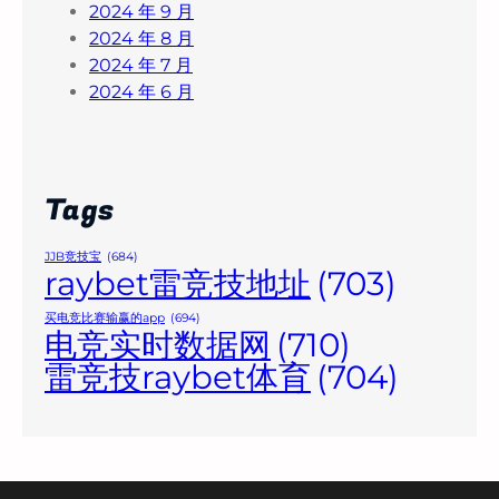
2024 年 9 月
2024 年 8 月
2024 年 7 月
2024 年 6 月
Tags
JJB竞技宝
(684)
raybet雷竞技地址
(703)
买电竞比赛输赢的app
(694)
电竞实时数据网
(710)
雷竞技raybet体育
(704)