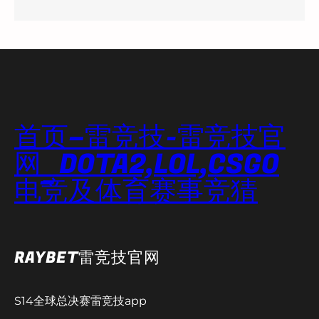
首页–雷竞技-雷竞技官
网_DOTA2,LOL,CSGO
电竞及体育赛事竞猜
RAYBET雷竞技官网
S14全球总决赛雷竞技app